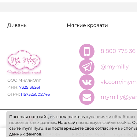
В избранное
Под заказ
В избранное
Под 
Габаритная ширина, мм:
Габаритная ширина, мм:
Диваны
Мягкие кровати
700
350
8 800 775 36
@mymilly
ООО МиллиОпт
vk.com/mymi
ИНН:
7325136261
ОГРН:
1157325002746
mymilly@yan
Посещая наш сайт, вы соглашаетесь с
условиями обработки
персональных данных
. Наш сайт
использует файлы cookie
. О
сайте mymilly.ru, вы подтверждаете свое согласие на испол
данных файлов.
ОБРАТНАЯ СВЯЗЬ
8 800 775 36 53
mymilly@y