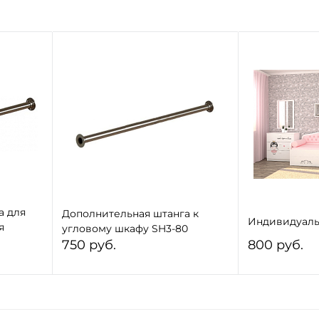
а для
Дополнительная штанга к
Индивидуаль
я
угловому шкафу SH3-80
ом
750 руб.
800 руб.
В корзину
В