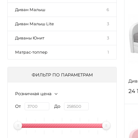
Диван Малыш
6
Диван Малыш Lite
3
Диваны Юнит
3
Матрас-топпер
1
ФИЛЬТР ПО ПАРАМЕТРАМ
Див
24 
Розничная цена
От
До
В