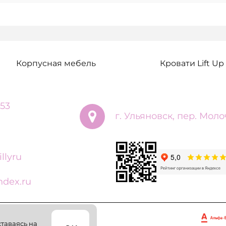
Корпусная мебель
Кровати Lift Up
 53
г. Ульяновск, пер. Моло
llyru
dex.ru
ставаясь на