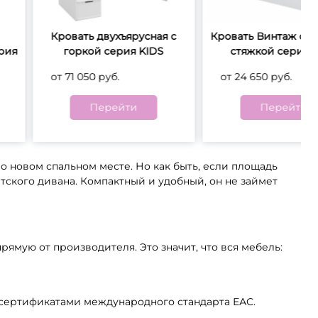
баритная глубина, мм
Габаритная глубина, мм
45
845
Кровать двухъярусная с
Кровать Винтаж с к
рия
горкой серия KIDS
стяжкой серия 
тегория ткани:
Категория ткани:
от 71 050 руб.
от 24 650 руб.
 категория
1 категория
Перейти
Перейти
сота, мм
Высота, мм
80
780
о новом спальном месте. Но как быть, если площадь
ского дивана. Компактный и удобный, он не займет
ямую от производителя. Это значит, что вся мебель:
сертификатами международного стандарта ЕАС.