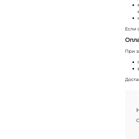
Если 
Опла
При з
Доста
С