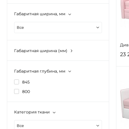
Шир
90
Габаритная ширина, мм
Габ
Все
105
Див
Габ
Габаритная ширина (мм)
23 
80
Глу
Габаритная глубина, мм
(мм)
845
17
В
800
Кат
Шир
1 к
90
Категория ткани
Выс
Габ
70
Все