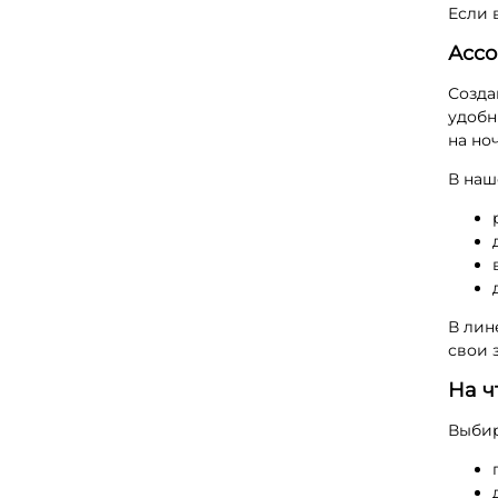
Если 
Ассо
Созда
удобн
на но
В наш
В лин
свои 
На ч
Выбир