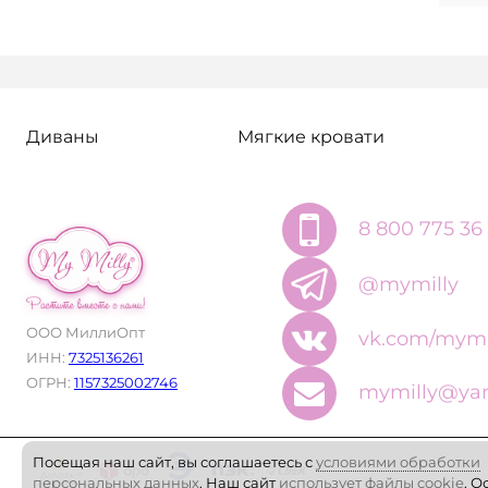
Диваны
Мягкие кровати
8 800 775 36
@mymilly
ООО МиллиОпт
vk.com/mymi
ИНН:
7325136261
ОГРН:
1157325002746
mymilly@yan
Посещая наш сайт, вы соглашаетесь с
условиями обработки
персональных данных
. Наш сайт
использует файлы cookie
. О