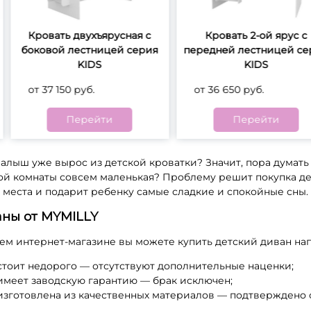
Габаритная глубина, мм
Га
бина спального места
:
845
8
Кровать двухъярусная с
Кровать 2-ой ярус с
боковой лестницей серия
передней лестницей се
60
Категория ткани:
Ка
KIDS
KIDS
егория ткани:
1 категория
1
от 37 150 руб.
от 36 650 руб.
атегория
Высота, мм
Вы
опечать:
Перейти
Перейти
780
7
фотопечатью
алыш уже вырос из детской кроватки? Значит, пора думать 
ой комнаты совсем маленькая? Проблему решит покупка дет
 места и подарит ребенку самые сладкие и спокойные сны.
ны от MYMILLY
ем интернет-магазине вы можете купить детский диван напр
стоит недорого — отсутствуют дополнительные наценки;
имеет заводскую гарантию — брак исключен;
изготовлена из качественных материалов — подтверждено 