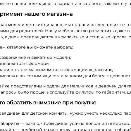
вы не нашли подходящего варианта в каталоге, закажите у 
ртимент нашего магазина
вая модели детских диванов, мы старались сделать их не т
ыми для родителей. Нашу мебель легко разместить даже в
чь, а днем превращаются в компактные и стильные кресла, 
ем каталоге вы сможете выбрать:
раздвижные и выкатные модели;
диваны-трансформеры;
варианты с механизмом трансформации «дельфин»;
диваны с выкатным ящиком и ящиком для белья, с дополни
ейке представлены модели для мальчиков и девочек, для п
запросы было проще, используйте фильтры по габаритам, це
то обратить внимание при покупке
ая диван для детской комнаты, нужно учесть несколько па
габариты — важно, чтобы диван удачно дополнил интерьер,
дизайн — подбирайте расцветку, которая впишется в общи