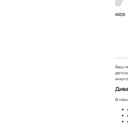
Глу
(мм)
Кровать Винтаж с каретной
Кровать Диван серии KIDS
стяжкой KIDS Скорость,
17
от 21 550 руб.
ящик для белья
Кат
от 31 200 руб.
Перейти
1 к
Фот
Перейти
С 
Ваш м
детск
много
Дива
В наш