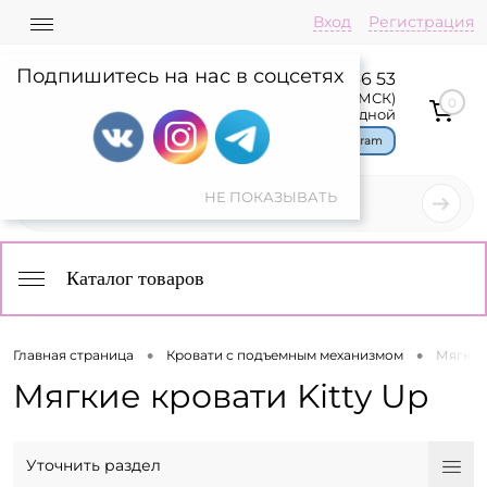
Вход
Регистрация
Подпишитесь на нас в соцсетях
8 800 775 36 53
Пн-Пт: 08:00-17:00(МСК)
0
Сб,Вс: выходной
Чат в Telegram
Каталог товаров
•
•
Главная страница
Кровати с подъемным механизмом
Мягкие 
Мягкие кровати Kitty Up
Уточнить раздел