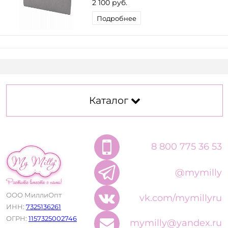
2 100 руб.
Подробнее
Каталог
8 800 775 36 53
@mymilly
ООО МиллиОпт
vk.com/mymillyru
ИНН:
7325136261
ОГРН:
1157325002746
mymilly@yandex.ru