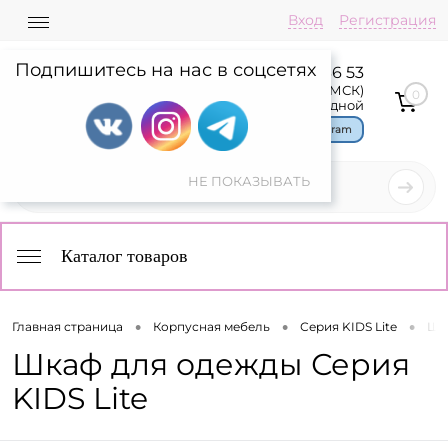
Вход
Регистрация
Подпишитесь на нас в соцсетях
8 800 775 36 53
Пн-Пт: 08:00-17:00(МСК)
0
Сб,Вс: выходной
Чат в Telegram
Каталог товаров
•
•
•
Главная страница
Корпусная мебель
Серия KIDS Lite
Шка
Шкаф для одежды Серия
KIDS Lite