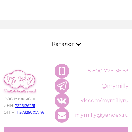
Каталог
8 800 775 36 53
@mymilly
ООО МиллиОпт
vk.com/mymillyru
ИНН:
7325136261
ОГРН:
1157325002746
mymilly@yandex.ru