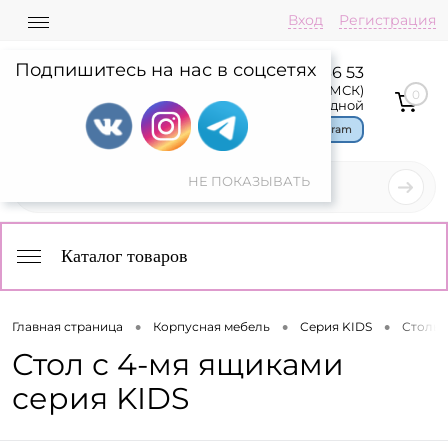
Вход
Регистрация
Подпишитесь на нас в соцсетях
8 800 775 36 53
Пн-Пт: 08:00-17:00(МСК)
0
Сб,Вс: выходной
Чат в Telegram
Каталог товаров
•
•
•
Главная страница
Корпусная мебель
Серия KIDS
Столы 
Стол с 4-мя ящиками
серия KIDS