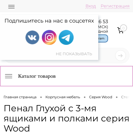
Вход
Регистрация
Подпишитесь на нас в соцсетях
8 800 775 36 53
Пн-Пт: 08:00-17:00(МСК)
0
Сб,Вс: выходной
Чат в Telegram
Каталог товаров
•
•
•
Главная страница
Корпусная мебель
Серия Wood
Стелл
Пенал Глухой с 3-мя
ящиками и полками серия
Wood