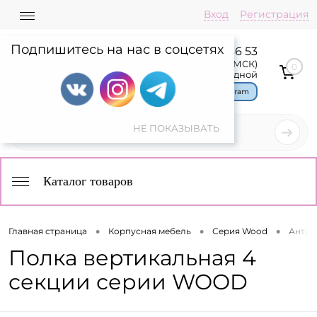
Вход
Регистрация
Подпишитесь на нас в соцсетях
8 800 775 36 53
Пн-Пт: 08:00-17:00(МСК)
0
Сб,Вс: выходной
Чат в Telegram
Каталог товаров
•
•
•
Главная страница
Корпусная мебель
Серия Wood
Антре
Полка вертикальная 4
секции серии WOOD