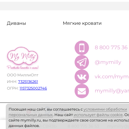
В избранное
Под заказ
Ширина спального места:
Диваны
Мягкие кровати
1700
Глубина спального места (мм):
800
8 800 775 36
Категория ткани:
@mymilly
1 категория
ООО МиллиОпт
Ящик
vk.com/mymi
ИНН:
7325136261
Ящик для белья
Доп. сп. место
ОГРН:
1157325002746
mymilly@yan
c двумя ящиками
Посещая наш сайт, вы соглашаетесь с
условиями обработки
персональных данных
. Наш сайт
использует файлы cookie
. О
сайте mymilly.ru, вы подтверждаете свое согласие на испол
данных файлов.
ОБРАТНАЯ СВЯЗЬ
8 800 775 36 53
mymilly@y