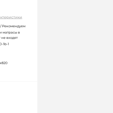
актеристики
/ Рекомендуем
и матрасы в
 не входят
0-1b-1
0
x820