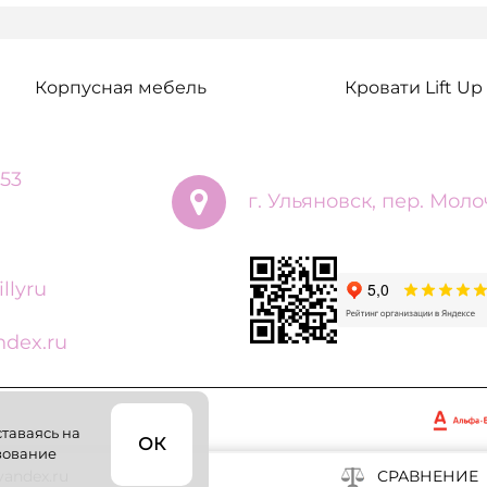
Корпусная мебель
Кровати Lift Up
 53
г. Ульяновск, пер. Моло
llyru
dex.ru
ставаясь на
ОК
ьзование
andex.ru
СРАВНЕНИЕ