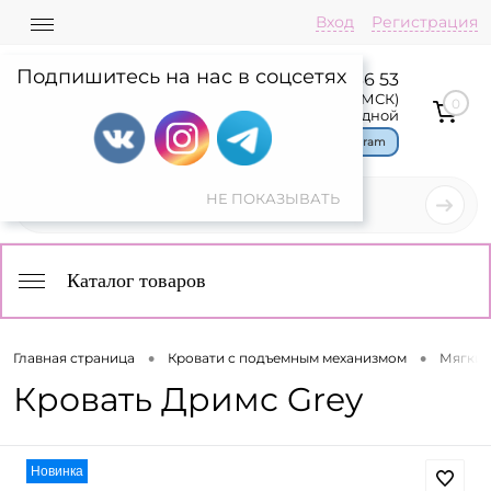
Вход
Регистрация
Подпишитесь на нас в соцсетях
8 800 775 36 53
Пн-Пт: 08:00-17:00(МСК)
0
Сб,Вс: выходной
Чат в Telegram
Каталог товаров
•
•
Главная страница
Кровати с подъемным механизмом
Мягкие
Кровать Дримс Grey
Новинка