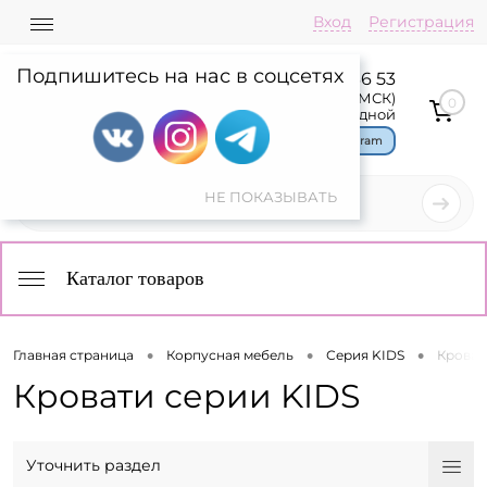
Вход
Регистрация
Подпишитесь на нас в соцсетях
8 800 775 36 53
Пн-Пт: 08:00-17:00(МСК)
0
Сб,Вс: выходной
Чат в Telegram
Каталог товаров
•
•
•
Главная страница
Корпусная мебель
Серия KIDS
Кроват
Кровати серии KIDS
Уточнить раздел