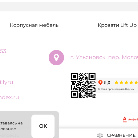
Корпусная мебель
Кровати Lift Up
 53
г. Ульяновск, пер. Моло
llyru
dex.ru
ставаясь на
ОК
ьзование
andex.ru
СРАВНЕНИЕ