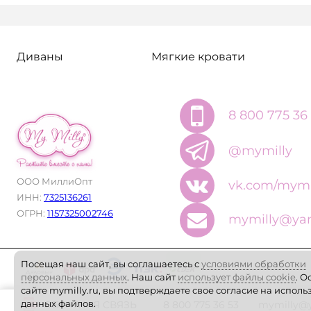
Диваны
Мягкие кровати
8 800 775 36
@mymilly
ООО МиллиОпт
vk.com/mymi
ИНН:
7325136261
ОГРН:
1157325002746
mymilly@yan
Посещая наш сайт, вы соглашаетесь с
условиями обработки
персональных данных
. Наш сайт
использует файлы cookie
. О
сайте mymilly.ru, вы подтверждаете свое согласие на испол
данных файлов.
ОБРАТНАЯ СВЯЗЬ
8 800 775 36 53
mymilly@y